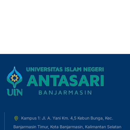
Kampus 1: Jl. A. Yani Km. 4,5 Kebun Bunga, Kec.
Banjarmasin Timur, Kota Banjarmasin, Kalimantan Selatan