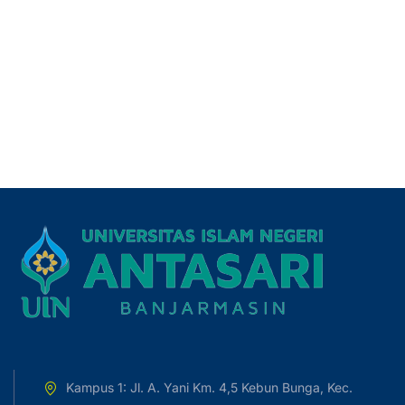
Kampus 1: Jl. A. Yani Km. 4,5 Kebun Bunga, Kec.