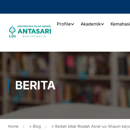
Profile
Akademik
Kemahas
BERITA
Home
»
Blog
»
Bedah kitab Risalah Asrar-us-Shaum k