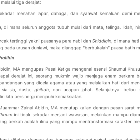
lalui tiga derajat:
sekadar menahan lapar, dahaga, dan syahwat kemaluan demi m
n
, di mana seluruh anggota tubuh mulai dari mata, telinga, lidah, 
ncak tertinggi yakni puasanya para nabi dan
Shiddiqin
, di mana hat
ling pada urusan duniawi, maka dianggap “berbukalah” puasa batin 
halihin
Abidin, MA mengupas Pasal Ketiga mengenai esensi Shaumul Khus
pai derajat ini, seorang mukmin wajib menjaga enam perkara ba
pandangan yang dicela agama atau yang melalaikan hati dari meng
sia-sia, dusta,
ghibah
, dan ucapan jahat. Selanjutnya, beliau
ri kita bersinergi menjauhi kemaksiatan.
i Muammar Zainal Abidin, MA menutup kajian dengan pesan sarat m
-Shaum
ini tidak sekadar menjadi wawasan, melainkan mampu diam
yang berkah adalah ilmu yang mampu mentransformasi karakter men
mat ditutup dengan doa bersama sebagai wujud syukur atas lim