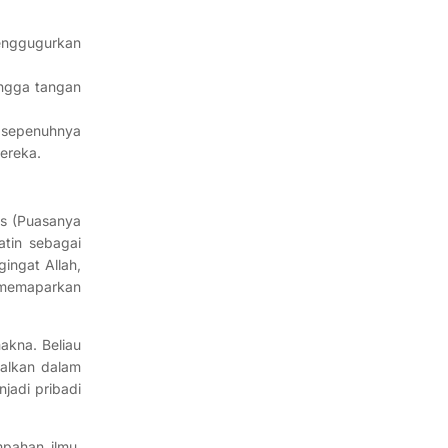
enggugurkan
hingga tangan
i sepenuhnya
mereka.
us (Puasanya
tin sebagai
ingat Allah,
 memaparkan
akna. Beliau
alkan dalam
jadi pribadi
pahan ilmu.