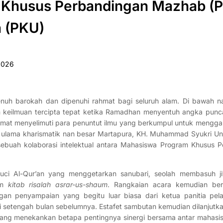
 Khusus Perbandingan Mazhab (
 (PKU)
2026
nuh barokah dan dipenuhi rahmat bagi seluruh alam. Di bawah n
 keilmuan tercipta tepat ketika Ramadhan menyentuh angka punc
mat menyelimuti para penuntut ilmu yang berkumpul untuk mengga
ulama kharismatik nan besar Martapura, KH. Muhammad Syukri Unu
sebuah kolaborasi intelektual antara Mahasiswa Program Khusus 
suci Al-Qur’an yang menggetarkan sanubari, seolah membasuh j
am
kitab risalah asrar-us-shaum
. Rangkaian acara kemudian berg
gan penyampaian yang begitu luar biasa dari ketua panitia pel
 setengah bulan sebelumnya. Estafet sambutan kemudian dilanjutka
g menekankan betapa pentingnya sinergi bersama antar mahasi