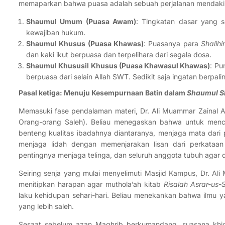
memaparkan bahwa puasa adalah sebuah perjalanan mendaki me
Shaumul Umum (Puasa Awam)
: Tingkatan dasar yang 
kewajiban hukum.
Shaumul Khusus (Puasa Khawas)
: Puasanya para
Shalihi
dan kaki ikut berpuasa dan terpelihara dari segala dosa.
Shaumul Khususil Khusus (Puasa Khawasul Khawas)
: Pu
berpuasa dari selain Allah SWT. Sedikit saja ingatan berpa
Pasal ketiga: Menuju Kesempurnaan Batin dalam
Shaumul S
Memasuki fase pendalaman materi, Dr. Ali Muammar Zainal 
Orang-orang Saleh). Beliau menegaskan bahwa untuk menca
benteng kualitas ibadahnya diantaranya, menjaga mata dari 
menjaga lidah dengan memenjarakan lisan dari perkataan 
pentingnya menjaga telinga, dan seluruh anggota tubuh agar di
Seiring senja yang mulai menyelimuti Masjid Kampus, Dr. Al
menitipkan harapan agar muthola’ah kitab
Risalah Asrar-us
laku kehidupan sehari-hari. Beliau menekankan bahwa ilmu 
yang lebih saleh.
Sesaat sebelum azan Maghrib berkumandang, suasana khid