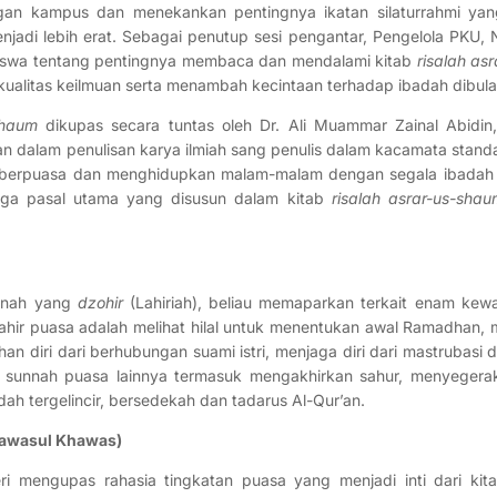
gan kampus dan menekankan pentingnya ikatan silaturrahmi yan
di lebih erat. Sebagai penutup sesi pengantar, Pengelola PKU, Na
siswa tentang pentingnya membaca dan mendalami kitab
risalah as
kualitas keilmuan serta menambah kecintaan terhadap ibadah dibul
Shaum
dikupas secara tuntas oleh Dr. Ali Muammar Zainal Abidin
 dalam penulisan karya ilmiah sang penulis dalam kacamata stand
h berpuasa dan menghidupkan malam-malam dengan segala ibadah 
ga pasal utama yang disusun dalam kitab
risalah asrar-us-shau
unnah yang
dzohir
(Lahiriah), beliau memaparkan terkait enam kewa
ahir puasa adalah melihat hilal untuk menentukan awal Ramadhan,
an diri dari berhubungan suami istri, menjaga diri dari mastrubasi
am sunnah puasa lainnya termasuk mengakhirkan sahur, menyeger
ah tergelincir, bersedekah dan tadarus Al-Qur’an.
hawasul Khawas)
 mengupas rahasia tingkatan puasa yang menjadi inti dari kitab