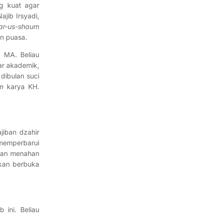
g kuat agar
jib Irsyadi,
rar-us-shaum
an puasa.
, MA. Beliau
ar akademik,
dibulan suci
m
karya KH.
jiban dzahir
 memperbarui
 dan menahan
akan berbuka
 ini. Beliau