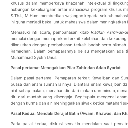
khusus dalam memperkaya khazanah intelektual di lingkun
hubungan kekeluargaan antar mahasiswa program khusus menja
S.Th.i., M.Hum. memberikan wejangan kepada seluruh maha
ini guna menjadi bekal untuk mahasiswa dalam meningkatkan 
Memasuki inti acara, pembahasan kitab
Risalah Asrar-us-
memulai dengan memaparkan terkait kelebihan dan kekurangan
dilanjutkan dengan pembahasan terkait ibadah serta hikma
Ramadhan. Dalam pemaparannya beliau mengatakan ada ti
Muhammad Syukri Unus.
Pasal pertama: Menegakkan Pilar Zahir dan Adab Syariat
Dalam pasal pertama, Pemaparan terkait Kewajiban dan S
puasa dan enam sunnah lainnya. Diantara enam kewajiban dz
niat setiap malam, menahan diri dari makan dan minum, menah
diri dari muntah yang disengaja. Begitupula mengenai en
dengan kurma dan air, meninggalkan siwak ketika matahari sud
Pasal Kedua: Mendaki Derajat Batin (Awam, Khawas, dan K
Pada pasal kedua, diskusi semakin mendalam saat pemateri