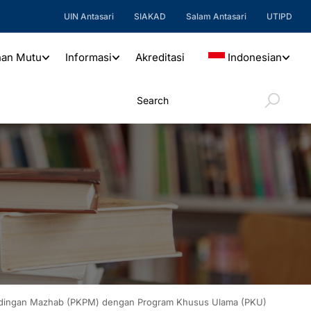
UIN Antasari
SIAKAD
Salam Antasari
UTIPD
nan Mutu
Informasi
Akreditasi
Indonesian
ndingan Mazhab (PKPM) dengan Program Khusus Ulama (PKU)