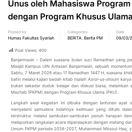
Unus oleh Mahasiswa Program
dengan Program Khusus Ulama
Posted by
Categories
Date
Humas Fakultas Syariah
BERITA
,
Berita PM
09/03/
Post Views:
400
Banjarmasin – Dalam suasana bulan suci Ramadhan yang pe
Masjid Kampus UIN Antasari Banjarmasin, sebuah momentum
Sabtu, 7 Maret 2026 atau 17 Ramadhan 1447 H, suasana khid
batin melalui kajian bedah kitab risalah
Asrar-us-shaum
karya 
bukan sekadar duduk belajar dan diskusi biasa, melainkan 
Mazhab (PKPM) dengan Program Khusus Ulama (PKU).
Langkah awal kegiatan ini dibuka dengan lantunan ayat 
menyelami samudera indahnya keilmuan yang ditulis dal
terstruktur melalui sambutan-sambutan penuh harapan den
melaporkan rangkaian acara dipersiapkan dengan matang dari
Umum PKPM periode 2026-2027, Muhammad Mirazul Haq, yan