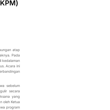
PKPM)
aungan atap
aknya. Pada
li kedalaman
s. Acara ini
Perbandingan
iwa sebelum
ulir secara
aksana yang
n oleh Ketua
swa program