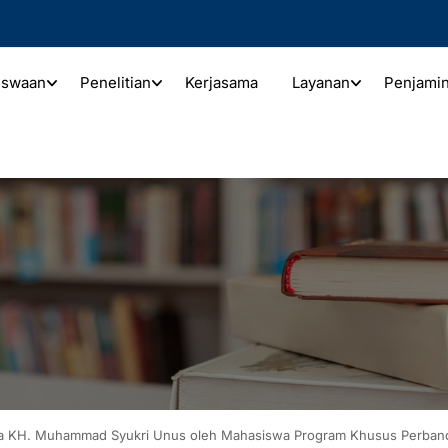
iswaan
Penelitian
Kerjasama
Layanan
Penjami
arya KH. Muhammad Syukri Unus oleh Mahasiswa Program Khusus Perba