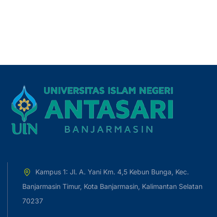
Kampus 1: Jl. A. Yani Km. 4,5 Kebun Bunga, Kec.
Banjarmasin Timur, Kota Banjarmasin, Kalimantan Selatan
70237