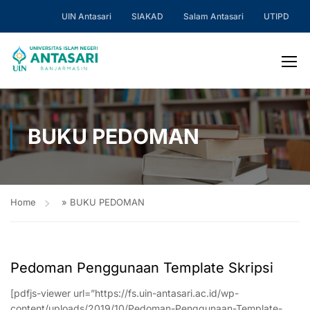
UIN Antasari
SIAKAD
Salam Antasari
UTIPD
BUKU PEDOMAN
Home
»
BUKU PEDOMAN
Pedoman Penggunaan Template Skripsi
[pdfjs-viewer url=”https://fs.uin-antasari.ac.id/wp-
content/uploads/2019/10/Pedoman-Penggunaan-Template-