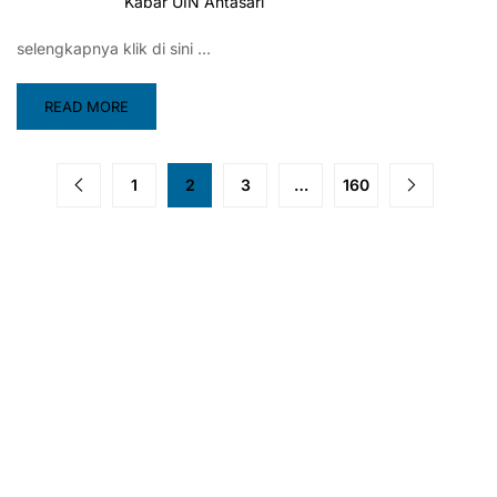
Kabar UIN Antasari
selengkapnya klik di sini …
READ MORE
1
2
3
…
160