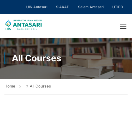
UIN Antasari
SIAKAD
Salam Antasari
UTIPD
All Courses
Home
»
All Courses