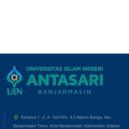
Kampus 1: Jl. A. Yani Km. 4,5 Kebun Bunga, Kec.
Banjarmasin Timur, Kota Banjarmasin, Kalimantan Selatan