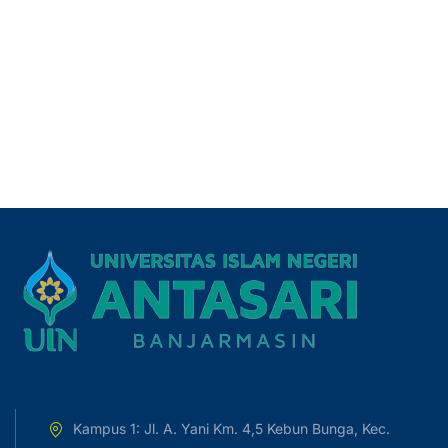
Kampus 1: Jl. A. Yani Km. 4,5 Kebun Bunga, Kec.