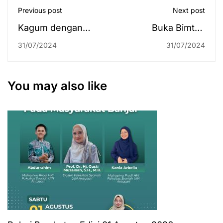
Previous post
Next post
Kagum dengan
Buka Bimtek
Kesederhanaan
Podcast dan
31/07/2024
31/07/2024
dan Modernitas
Memandu Acara,
UIN Antasari,
Plt. Karo AAKK
Ponpes Al-
Sanjung Kemajuan
You may also like
Ittifaqiah Sumsel
Pusat Humas dan
Kembali Antar
Keterbukaan
Santriwati Terbaik
Informasi
Menjadi Mahasiswi
Baru