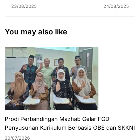
UIN Antasari Bekali
Edisi 23 Agustus
23/08/2025
24/08/2025
Mahasiswa Baru
2025
dengan Panduan
Akademik dan
You may also like
Kemahasiswaan
Melalui PBAK
Lexperia 2025
Prodi Perbandingan Mazhab Gelar FGD
Penyusunan Kurikulum Berbasis OBE dan SKKNI
30/07/2026