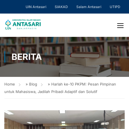
UIN Antasari
SIAKAD
Salam Antasari
UTIPD
BERITA
Home
»
Blog
»
Harlah ke-10 PKPM: Pesan Pimpinan
untuk Mahasiswa, Jadilah Pribadi Adaptif dan Solutif