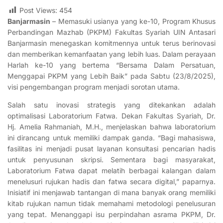
Post Views:
454
Banjarmasin
– Memasuki usianya yang ke-10, Program Khusus
Perbandingan Mazhab (PKPM) Fakultas Syariah UIN Antasari
Banjarmasin menegaskan komitmennya untuk terus berinovasi
dan memberikan kemanfaatan yang lebih luas. Dalam perayaan
Harlah ke-10 yang bertema “Bersama Dalam Persatuan,
Menggapai PKPM yang Lebih Baik” pada Sabtu (23/8/2025),
visi pengembangan program menjadi sorotan utama.
Salah satu inovasi strategis yang ditekankan adalah
optimalisasi Laboratorium Fatwa. Dekan Fakultas Syariah, Dr.
Hj. Amelia Rahmaniah, M.H., menjelaskan bahwa laboratorium
ini dirancang untuk memiliki dampak ganda. “Bagi mahasiswa,
fasilitas ini menjadi pusat layanan konsultasi pencarian hadis
untuk penyusunan skripsi. Sementara bagi masyarakat,
Laboratorium Fatwa dapat melatih berbagai kalangan dalam
menelusuri rujukan hadis dan fatwa secara digital,” paparnya.
Inisiatif ini menjawab tantangan di mana banyak orang memiliki
kitab rujukan namun tidak memahami metodologi penelusuran
yang tepat. Menanggapi isu perpindahan asrama PKPM, Dr.