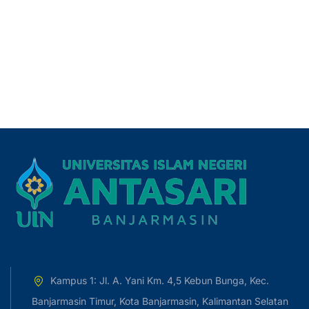
Kampus 1: Jl. A. Yani Km. 4,5 Kebun Bunga, Kec.
Banjarmasin Timur, Kota Banjarmasin, Kalimantan Selatan