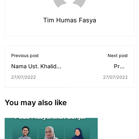
Tim Humas Fasya
Previous post
Next post
Nama Ust. Khalid
Prodi
Basalamah
Perbandingan
27/07/2022
27/07/2022
Disebut-sebut di
Mazhab Capai Skor
Seminar
Tertinggi Sinta se-
Internasional UIN
UIN Antasari
You may also like
Antasari