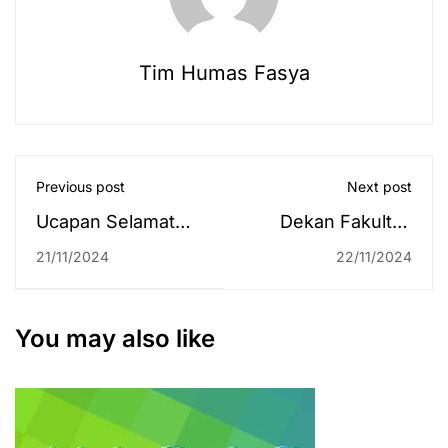
Tim Humas Fasya
Previous post
Next post
Ucapan Selamat
Dekan Fakultas
atas Pencapaian
Syariah UIN
21/11/2024
22/11/2024
Prestasi UIN
Antasari Membuka
Antasari
Dies Natalis Ke-41
Terakreditasi
Hukum Ekonomi
You may also like
Unggul
Syariah
(Muamalah):
Sinergi Global dan
Lokal untuk