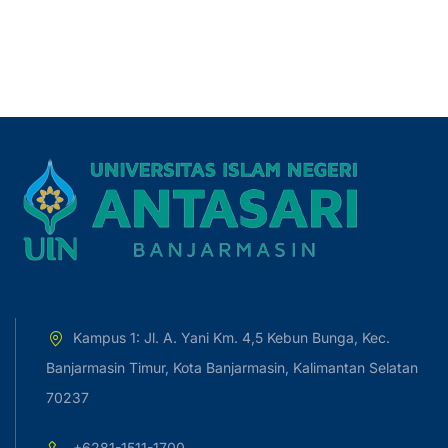
Kampus 1: Jl. A. Yani Km. 4,5 Kebun Bunga, Kec.
Banjarmasin Timur, Kota Banjarmasin, Kalimantan Selatan
70237
+6281-1511-1700