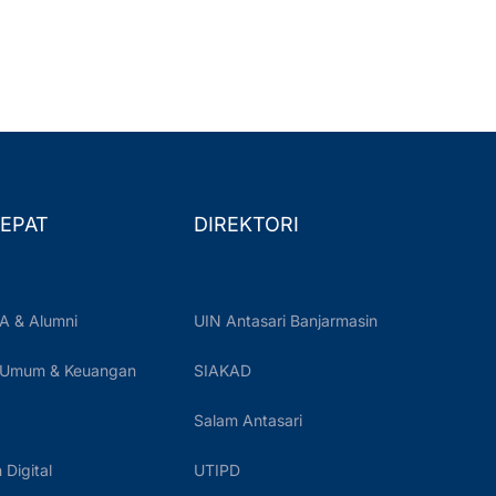
EPAT
DIREKTORI
A & Alumni
UIN Antasari Banjarmasin
 Umum & Keuangan
SIAKAD
Salam Antasari
Digital
UTIPD