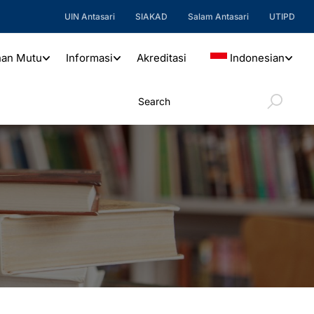
UIN Antasari
SIAKAD
Salam Antasari
UTIPD
nan Mutu
Informasi
Akreditasi
Indonesian