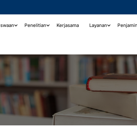
iswaan
Penelitian
Kerjasama
Layanan
Penjami