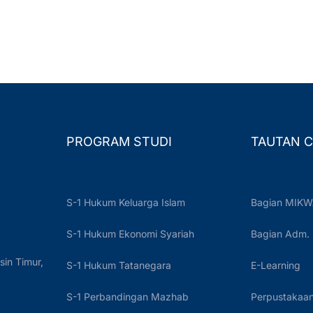
PROGRAM STUDI
TAUTAN C
S-1 Hukum Keluarga Islam
Bagian MIKW
S-1 Hukum Ekonomi Syariah
Bagian Adm.
sin Timur,
S-1 Hukum Tatanegara
E-Learning
S-1 Perbandingan Mazhab
Perpustakaan 