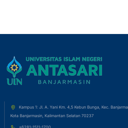
Kampus 1: Jl. A. Yani Km. 4,5 Kebun Bunga, Kec. Banjarma
Kota Banjarmasin, Kalimantan Selatan 70237
+6281-1511-1700