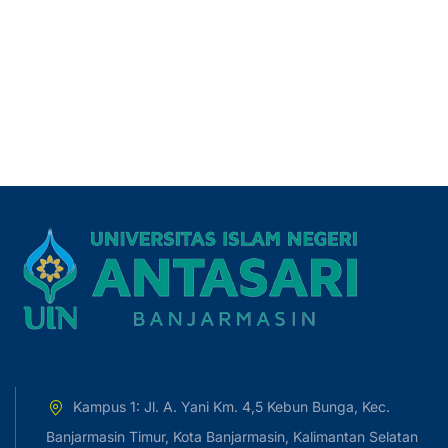
Kampus 1: Jl. A. Yani Km. 4,5 Kebun Bunga, Kec.
Banjarmasin Timur, Kota Banjarmasin, Kalimantan Selatan