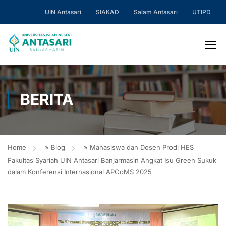
UIN Antasari
SIAKAD
Salam Antasari
UTIPD
BERITA
Home
»
Blog
»
Mahasiswa dan Dosen Prodi HES
Fakultas Syariah UIN Antasari Banjarmasin Angkat Isu Green Sukuk
dalam Konferensi Internasional APCoMS 2025