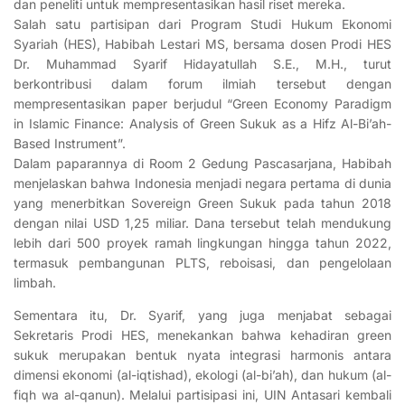
dan peneliti untuk mempresentasikan hasil riset mereka.
Salah satu partisipan dari Program Studi Hukum Ekonomi
Syariah (HES), Habibah Lestari MS, bersama dosen Prodi HES
Dr. Muhammad Syarif Hidayatullah S.E., M.H., turut
berkontribusi dalam forum ilmiah tersebut dengan
mempresentasikan paper berjudul “Green Economy Paradigm
in Islamic Finance: Analysis of Green Sukuk as a Hifz Al-Bi’ah-
Based Instrument”.
Dalam paparannya di Room 2 Gedung Pascasarjana, Habibah
menjelaskan bahwa Indonesia menjadi negara pertama di dunia
yang menerbitkan Sovereign Green Sukuk pada tahun 2018
dengan nilai USD 1,25 miliar. Dana tersebut telah mendukung
lebih dari 500 proyek ramah lingkungan hingga tahun 2022,
termasuk pembangunan PLTS, reboisasi, dan pengelolaan
limbah.
Sementara itu, Dr. Syarif, yang juga menjabat sebagai
Sekretaris Prodi HES, menekankan bahwa kehadiran green
sukuk merupakan bentuk nyata integrasi harmonis antara
dimensi ekonomi (al-iqtishad), ekologi (al-bi’ah), dan hukum (al-
fiqh wa al-qanun). Melalui partisipasi ini, UIN Antasari kembali