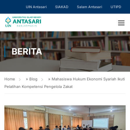
UIN Antasari
SIAKAD
Salam Antasari
UTIPD
BERITA
Home
»
Blog
»
Mahasiswa Hukum Ekonomi Syariah Ikuti
Pelatihan Kompetensi Pengelola Zakat