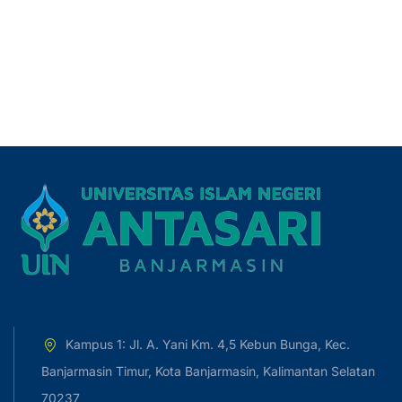
Kampus 1: Jl. A. Yani Km. 4,5 Kebun Bunga, Kec.
Banjarmasin Timur, Kota Banjarmasin, Kalimantan Selatan
70237