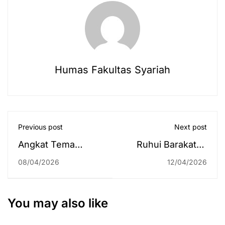
Humas Fakultas Syariah
Previous post
Next post
Angkat Tema
Ruhui Barakatan
Kelestarian
Edisi 11 April 2026
08/04/2026
12/04/2026
Lingkungan,
Mahasiswa Hukum
Ekonomi Syariah
You may also like
Raih Juara Karya