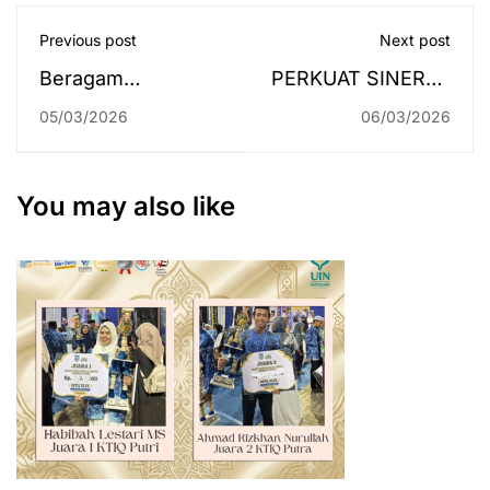
Previous post
Next post
Beragam
PERKUAT SINERGI,
Pengalaman
KAPRODI HTN
05/03/2026
06/03/2026
Pegawai Fakultas
FAKULTAS
Syariah UIN
SYARIAH UIN
Antasari dalam
ANTASARI JADI
You may also like
Melaporkan SPT
NARASUMBER DI
melalui Coretax
BALAI TEKNIK
RAWA KEMEN-PU