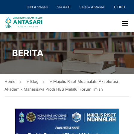
UIN Antasari
SIAKAD
Salam Antasari
UTIPD
BERITA
Home
»
Blog
»
Majelis Riset Muamalah: Akselerasi
Akademik Mahasiswa Prodi HES Melalui Forum Ilmiah