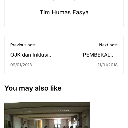
Tim Humas Fasya
Previous post
Next post
OJK dan Inklusi
PEMBEKALAN
Keuangan:
PRAKTIKUM
09/01/2018
11/01/2018
Pembekalan KKN
PERADILAN
Mahasiswa
FAKULTAS
Fakultas Syariah
SYARIAH TAHUN
You may also like
dan Ekonomi Islam
2017/2018
Tahun Akademik
2017/2018