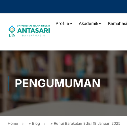
Profile
Akademik
Kemahas
PENGUMUMAN
Home
»
Blog
»
Ruhui Barakatan Edisi 18 Januari 2025