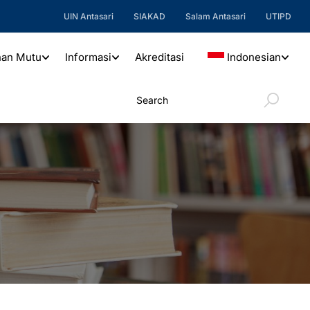
UIN Antasari
SIAKAD
Salam Antasari
UTIPD
nan Mutu
Informasi
Akreditasi
Indonesian