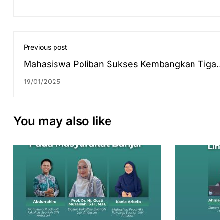
Previous post
Mahasiswa Poliban Sukses Kembangkan Tiga
Aplikasi Inovatif Selama Magang di Fakultas
19/01/2025
Syariah UIN Antasari
You may also like