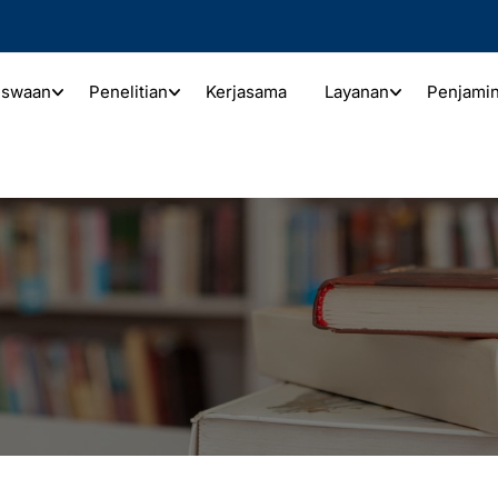
iswaan
Penelitian
Kerjasama
Layanan
Penjami