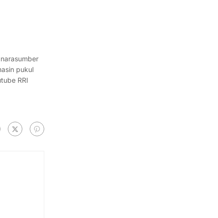
 narasumber
asin pukul
utube RRI