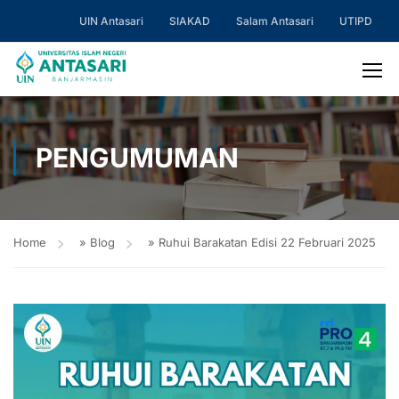
UIN Antasari
SIAKAD
Salam Antasari
UTIPD
PENGUMUMAN
Home
»
Blog
»
Ruhui Barakatan Edisi 22 Februari 2025