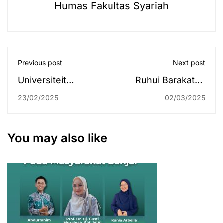
Humas Fakultas Syariah
Previous post
Next post
Universiteit
Ruhui Barakatan
Leiden/KITLV-
Edisi 01 Maret 2025
23/02/2025
02/03/2025
Jakarta Jalin
Kemitraan dengan
Fakultas Syariah
You may also like
UIN Antasari
Banjarmasin untuk
Perkaya Khazanah
Koleksi