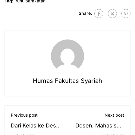
Tag:
ruhuibarakatan
Share:
Humas Fakultas Syariah
Previous post
Next post
Dari Kelas ke Desa,
Dosen, Mahasiswa
Mahasiswa Hukum
dan Alumni