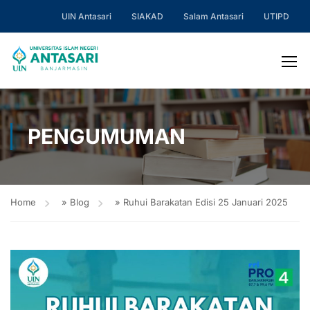
UIN Antasari
SIAKAD
Salam Antasari
UTIPD
PENGUMUMAN
Home
»
Blog
»
Ruhui Barakatan Edisi 25 Januari 2025