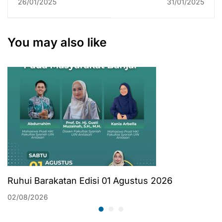
26/01/2025
31/01/2025
Ekonomi Syariah
Fakultas Syariah
Buktikan Aksi
Kembali Ikuti
Nyata
Pelatihan
You may also like
Sertifikasi Profesi
Mediator dan
Arbiter
Ruhui Barakatan Edisi 01 Agustus 2026
02/08/2026