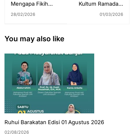
Mengapa Fikih
Kultum Ramadan:
Muamalah Penting?
Paradoks
28/02/2026
01/03/2026
KAFE Ulas
Eksistensi Manusia
Relevansinya
dan Dialektika
dalam Majelis
Ampunan Ilahi
You may also like
Ilmiah Muamalah
Ruhui Barakatan Edisi 01 Agustus 2026
02/08/2026