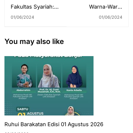
Fakultas Syariah:
Warna-Warni
Memperingati Hari
Persatuan
01/06/2024
01/06/2024
Lahir Pancasila
Peringatan Hari
2024
Lahir Pancasila
2024 di UIN
You may also like
Antasari
Ruhui Barakatan Edisi 01 Agustus 2026