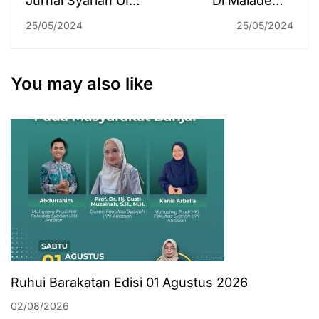
Jurnal Syariah UIN
Di Maladewa,
Antasari Tembus
Rektor MoU
25/05/2024
25/05/2024
Peringkat 1
dengan 4
Terindeks
Perguruan Tinggi
Bereputasi
Luar Negeri
You may also like
Internasional
Sekaligus
Ruhui Barakatan Edisi 01 Agustus 2026
02/08/2026