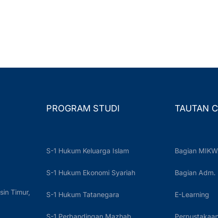
PROGRAM STUDI
TAUTAN C
S-1 Hukum Keluarga Islam
Bagian MIKW
S-1 Hukum Ekonomi Syariah
Bagian Adm.
sin Timur,
S-1 Hukum Tatanegara
E-Learning
S-1 Perbandingan Mazhab
Perpustakaan 