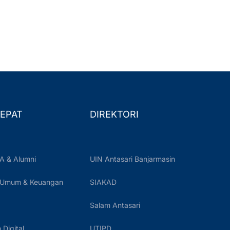
EPAT
DIREKTORI
A & Alumni
UIN Antasari Banjarmasin
 Umum & Keuangan
SIAKAD
Salam Antasari
Digital
UTIPD