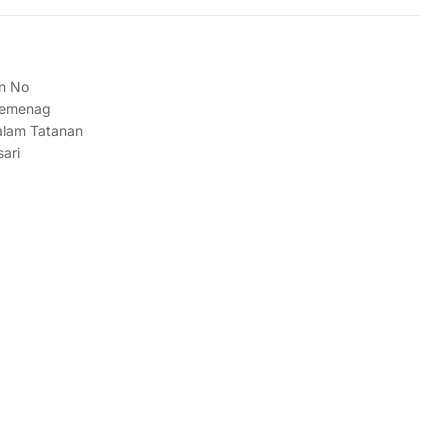
in No
 Kemenag
alam Tatanan
ari