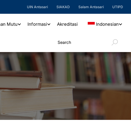
UIN Antasari
SIAKAD
Salam Antasari
UTIPD
nan Mutu
Informasi
Akreditasi
Indonesian