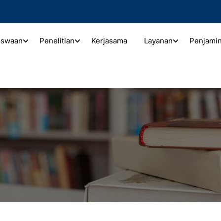
iswaan
Penelitian
Kerjasama
Layanan
Penjami