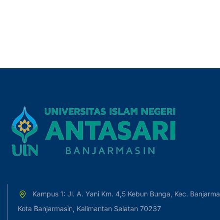
Kampus 1: Jl. A. Yani Km. 4,5 Kebun Bunga, Kec. Banjarma
Kota Banjarmasin, Kalimantan Selatan 70237