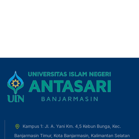
Kampus 1: Jl. A. Yani Km. 4,5 Kebun Bunga, Kec.
Banjarmasin Timur, Kota Banjarmasin, Kalimantan Selatan