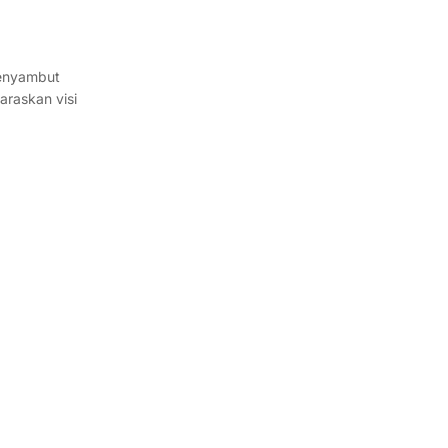
menyambut
raskan visi