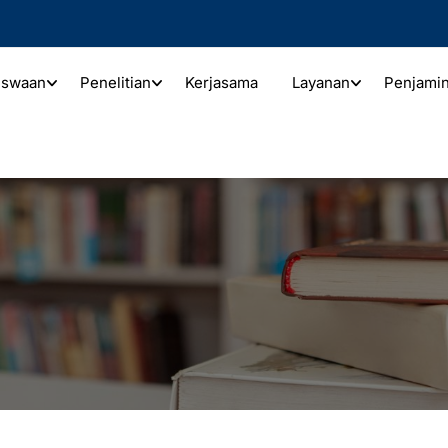
iswaan
Penelitian
Kerjasama
Layanan
Penjami