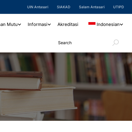
UIN Antasari
SIAKAD
Salam Antasari
UTIPD
nan Mutu
Informasi
Akreditasi
Indonesian