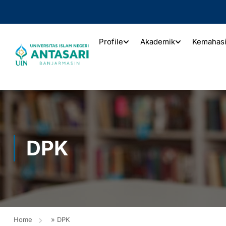
Profile
Akademik
Kemahas
DPK
Home
»
DPK