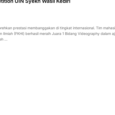
ition UIN Syekh Wasil Kediri
rehkan prestasi membanggakan di tingkat internasional. Tim mahas
Ilmiah (FKHI) berhasil meraih Juara 1 Bidang Videography dalam a
leh …