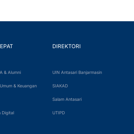
EPAT
DIREKTORI
A & Alumni
UIN Antasari Banjarmasin
 Umum & Keuangan
SIAKAD
Salam Antasari
Digital
UTIPD