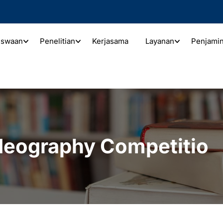
iswaan
Penelitian
Kerjasama
Layanan
Penjami
ideography Competitio