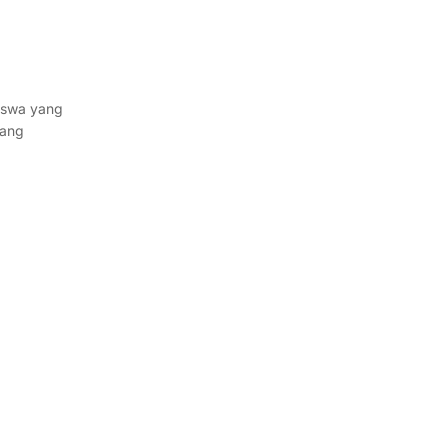
iswa yang
jang