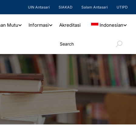
UIN Antasari
SIAKAD
Salam Antasari
UTIPD
nan Mutu
Informasi
Akreditasi
Indonesian