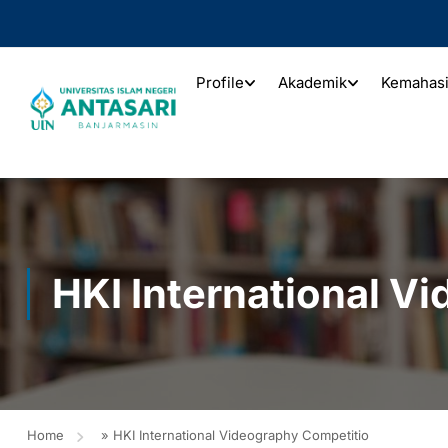
Profile
Akademik
Kemahas
HKI International V
Home
»
HKI International Videography Competitio