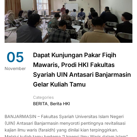
05
Dapat Kunjungan Pakar Fiqih
Mawaris, Prodi HKI Fakultas
November
Syariah UIN Antasari Banjarmasin
Gelar Kuliah Tamu
Categories
BERITA
,
Berita HKI
BANJARMASIN – Fakultas Syariah Universitas Islam Negeri
(UIN) Antasari Banjarmasin menyoroti pentingnya revitalisasi
kajian ilmu waris (faraidh) yang dinilai kian terpinggirkan.
Melalui kuliah tamu bertema “Urgensi Ilmu Waris dalam Islam”,