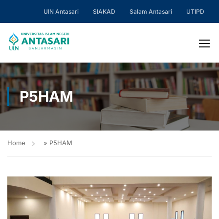
UIN Antasari
SIAKAD
Salam Antasari
UTIPD
P5HAM
Home
»
P5HAM