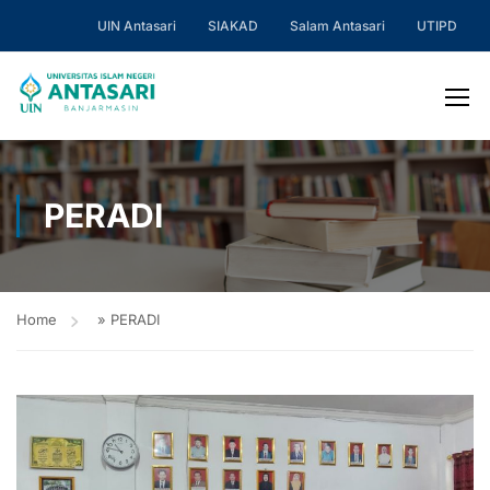
UIN Antasari
SIAKAD
Salam Antasari
UTIPD
PERADI
Home
»
PERADI