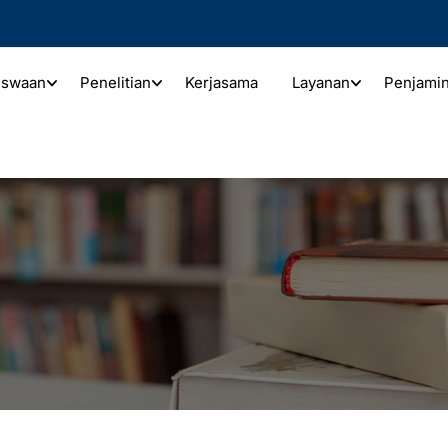
iswaan
Penelitian
Kerjasama
Layanan
Penjami