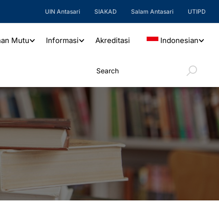
UIN Antasari
SIAKAD
Salam Antasari
UTIPD
nan Mutu
Informasi
Akreditasi
Indonesian