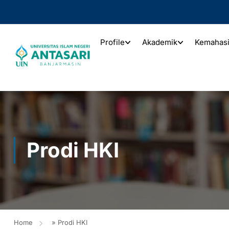
Profile
Akademik
Kemahas
Prodi HKI
Home
»
Prodi HKI