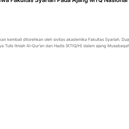
a Fakultas Syariah Pada Ajang MTQ Nasional 
 kembali ditorehkan oleh sivitas akademika Fakultas Syariah. Du
ya Tulis Ilmiah Al-Qur’an dan Hadis (KTIQ/H) dalam ajang Musabaqah 