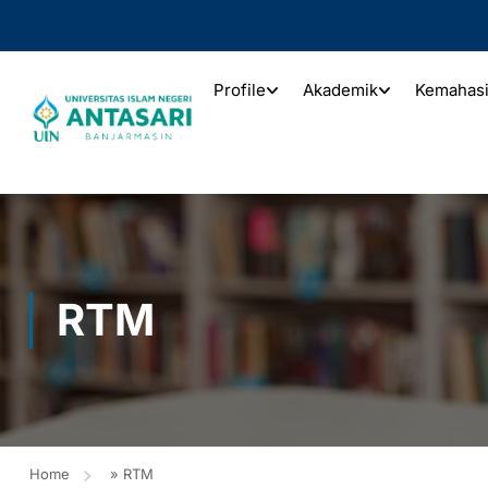
Profile
Akademik
Kemahas
RTM
Home
»
RTM