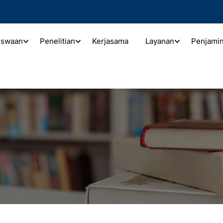
iswaan
Penelitian
Kerjasama
Layanan
Penjami