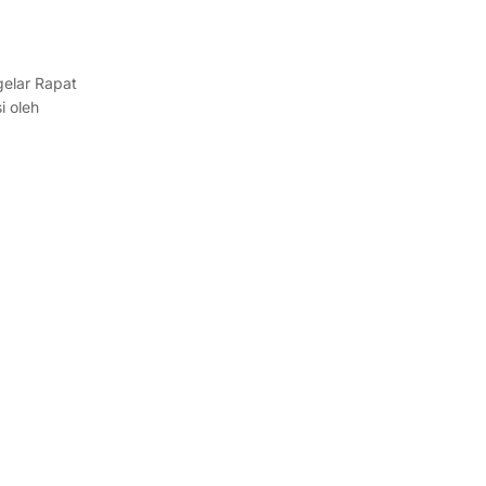
gelar Rapat
i oleh