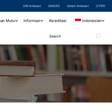
UIN Antasari
SIAKAD
Salam Antasari
UTIPD
nan Mutu
Informasi
Akreditasi
Indonesian