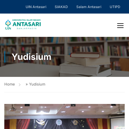
UIN Antasari
SIAKAD
Salam Antasari
UTIPD
Yudisium
Home
»
Yudisium