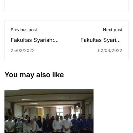
Previous post
Next post
Fakultas Syariah:
Fakultas Syariah
"Selamat dan
Rintis Kerjasama
25/02/2022
02/03/2022
Sukses Wisuda
Pendidikan dengan
Sarjana ke-72 UIN
Dua Ma'had dari
Antasari"
Negeri Gajah Putih
You may also like