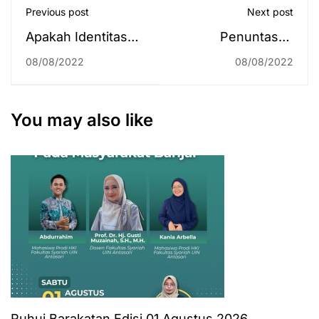
Previous post
Next post
Apakah Identitas
Penuntasan
Beragama Hanya
Layanan Salam UIN
08/08/2022
08/08/2022
Formalitas di
Antasari Terbanyak
Kalangan Suku
Pekan Pertama
Dayak?
Agustus 2022
You may also like
Diraih UPT
Perpustakaan
Ruhui Barakatan Edisi 01 Agustus 2026