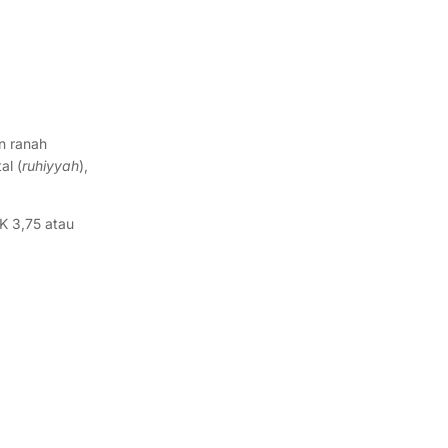
n ranah
al (
ruhiyyah
),
K 3,75 atau