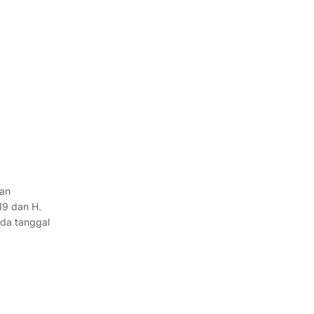
kan
19 dan H.
ada tanggal