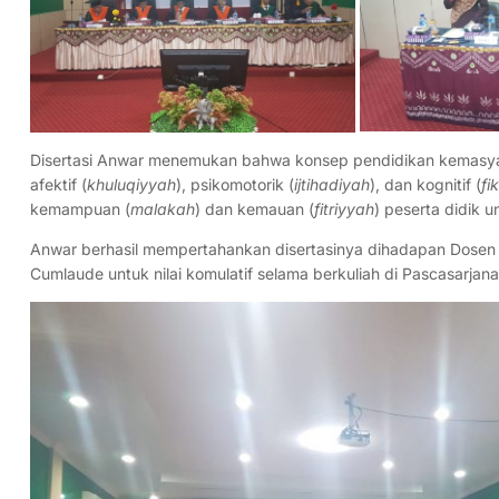
Disertasi Anwar menemukan bahwa konsep pendidikan kemasya
afektif (
khuluqiyyah
), psikomotorik (
ijtihadiyah
), dan kognitif (
fi
kemampuan (
malakah
) dan kemauan (
fitriyyah
) peserta didik
Anwar berhasil mempertahankan disertasinya dihadapan Dosen Pe
Cumlaude untuk nilai komulatif selama berkuliah di Pascasarjana