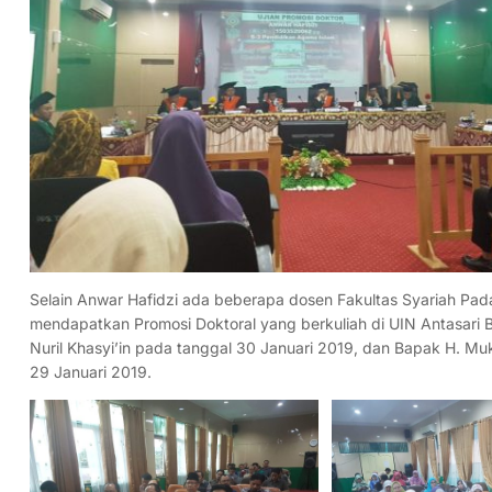
Selain Anwar Hafidzi ada beberapa dosen Fakultas Syariah Pada
mendapatkan Promosi Doktoral yang berkuliah di UIN Antasari B
Nuril Khasyi’in pada tanggal 30 Januari 2019, dan Bapak H. Mu
29 Januari 2019.