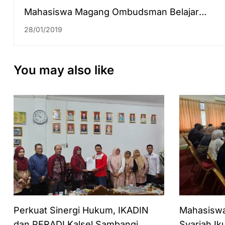
Mahasiswa Magang Ombudsman Belajar
Pelayanan RSUD Ulin
28/01/2019
You may also like
Perkuat Sinergi Hukum, IKADIN
Mahasisw
dan PERADI Kalsel Sambangi
Syariah Ik