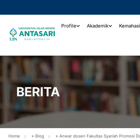
Profile
Akademik
Kemahas
BERITA
Home
»
Blog
»
Anwar dosen Fakultas Syariah Promosi D