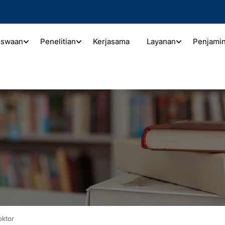
iswaan
Penelitian
Kerjasama
Layanan
Penjami
oktor