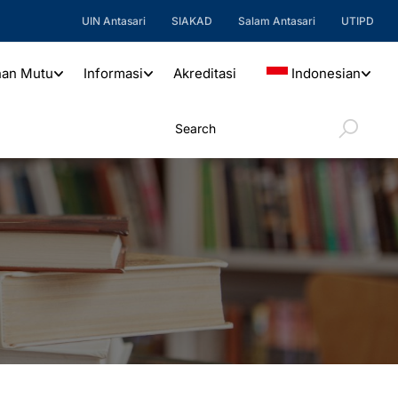
UIN Antasari
SIAKAD
Salam Antasari
UTIPD
nan Mutu
Informasi
Akreditasi
Indonesian