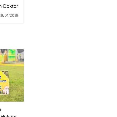
n Doktor
29/01/2019
n
a Hukum