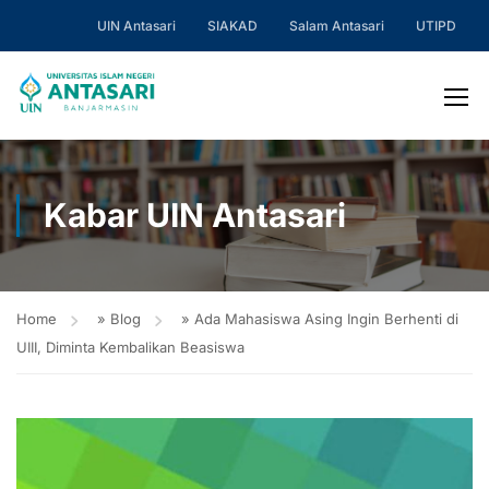
UIN Antasari
SIAKAD
Salam Antasari
UTIPD
Kabar UIN Antasari
Home
»
Blog
»
Ada Mahasiswa Asing Ingin Berhenti di
UIII, Diminta Kembalikan Beasiswa