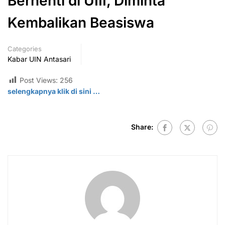
Berhenti di UIII, Diminta
Kembalikan Beasiswa
Categories
Kabar UIN Antasari
Post Views:
256
selengkapnya klik di
sini
…
Share: