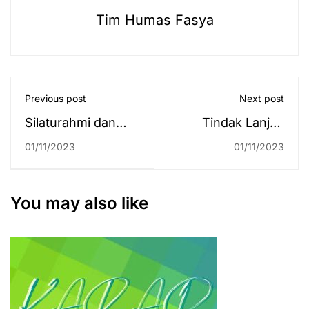
Tim Humas Fasya
Previous post
Next post
Silaturahmi dan
Tindak Lanjuti
Benchmarking
Aspirasi
01/11/2023
01/11/2023
Fakultas Syariah
Masyarakat
UIN Antasari ke
Papagaran,
Fakultas Syariah
Mahasiswa KKN
You may also like
dan Hukum UIN
Tahap 2
Sunan Kalijaga
2023/2024 Latih
Pengurusan
Jenazah