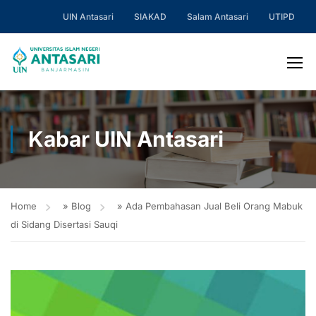
UIN Antasari
SIAKAD
Salam Antasari
UTIPD
Kabar UIN Antasari
Home
»
Blog
»
Ada Pembahasan Jual Beli Orang Mabuk
di Sidang Disertasi Sauqi