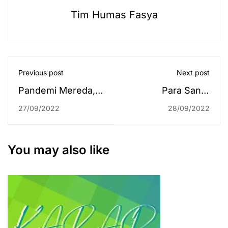
Tim Humas Fasya
Previous post
Next post
Pandemi Mereda,
Para Santri
Mikwa Kembali
Pesantren
27/09/2022
28/09/2022
Buka Layanan KTM
Terbantu dengan
Tatap Muka
Adanya
Perlombaan UKM
You may also like
LPPQ UIN Antasari