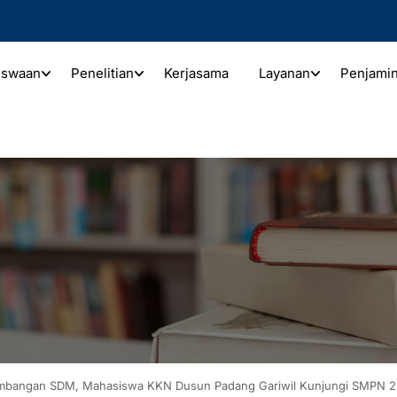
iswaan
Penelitian
Kerjasama
Layanan
Penjami
mbangan SDM, Mahasiswa KKN Dusun Padang Gariwil Kunjungi SMPN 2 