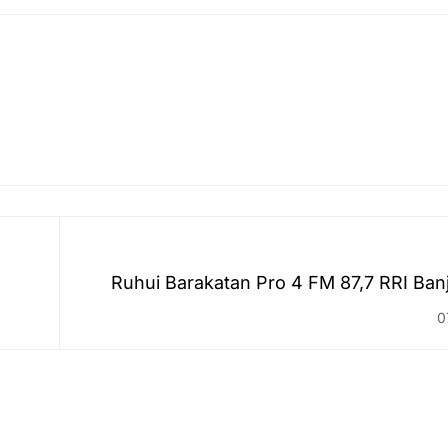
Ruhui Barakatan Pro 4 FM 87,7 RRI Ban
pada 07 Septem
0