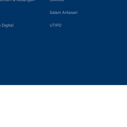
Salam Antasari
Digital
UTIPD