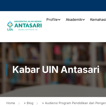
Profile
Akademik
Kemahas
Kabar UIN Antasari
Home
»
Blog
»
Audiensi Program Pendidikan dan Penge