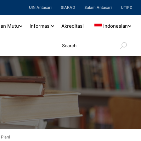
UIN Antasari
SIAKAD
Salam Antasari
UTIPD
nan Mutu
Informasi
Akreditasi
Indonesian
Piani