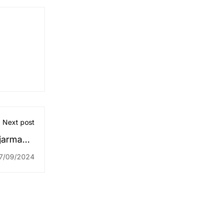
Next post
jarmasin
ber 2024
7/09/2024