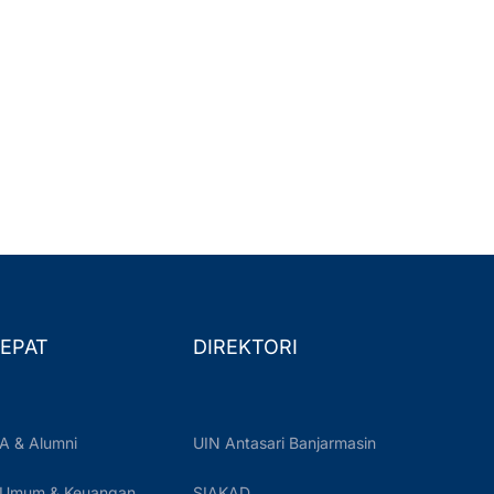
EPAT
DIREKTORI
A & Alumni
UIN Antasari Banjarmasin
 Umum & Keuangan
SIAKAD