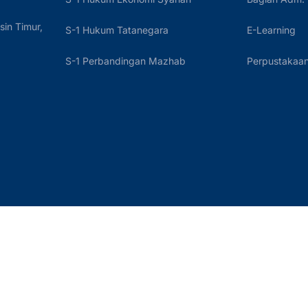
sin Timur,
S-1 Hukum Tatanegara
E-Learning
S-1 Perbandingan Mazhab
Perpustakaan 