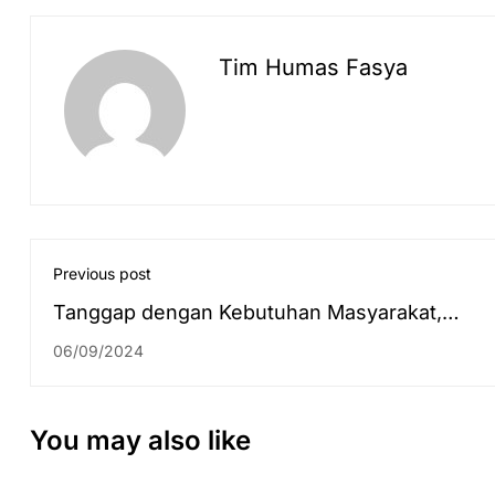
Tim Humas Fasya
Previous post
Tanggap dengan Kebutuhan Masyarakat,
Mahasiswa KKN Bantu Penyaluran BLT
06/09/2024
Rp40.500.000,00 di Desa Bulayak Bawah
You may also like