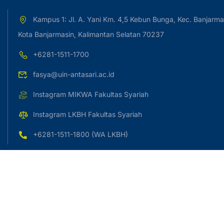
Kampus 1: Jl. A. Yani Km. 4,5 Kebun Bunga, Kec. Banjarma
Kota Banjarmasin, Kalimantan Selatan 70237
+6281-1511-1700
fasya@uin-antasari.ac.id
Instagram MIKWA Fakultas Syariah
Instagram LKBH Fakultas Syariah
+6281-1511-1800 (WA LKBH)
Copyright © 2023 UIN Antasari Banjarmasin