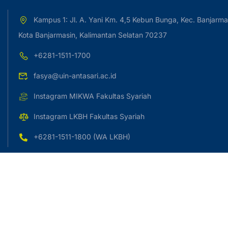
Kampus 1: Jl. A. Yani Km. 4,5 Kebun Bunga, Kec. Banjarma
Kota Banjarmasin, Kalimantan Selatan 70237
+6281-1511-1700
fasya@uin-antasari.ac.id
Instagram MIKWA Fakultas Syariah
Instagram LKBH Fakultas Syariah
+6281-1511-1800 (WA LKBH)
Copyright © 2023 UIN Antasari Banjarmasin