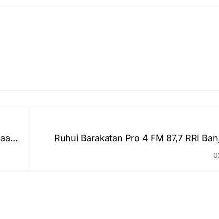
laan
Ruhui Barakatan Pro 4 FM 87,7 RRI Ban
pada 02 Ma
0