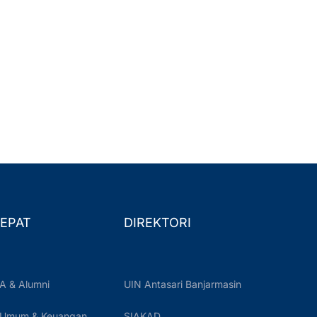
EPAT
DIREKTORI
A & Alumni
UIN Antasari Banjarmasin
 Umum & Keuangan
SIAKAD