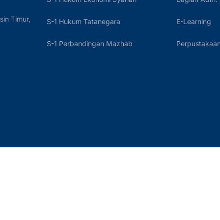
sin Timur,
S-1 Hukum Tatanegara
E-Learning
S-1 Perbandingan Mazhab
Perpustakaan 