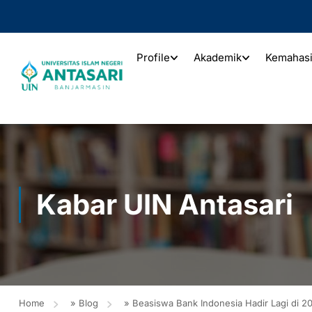
Profile
Akademik
Kemahas
Kabar UIN Antasari
Home
»
Blog
»
Beasiswa Bank Indonesia Hadir Lagi di 2