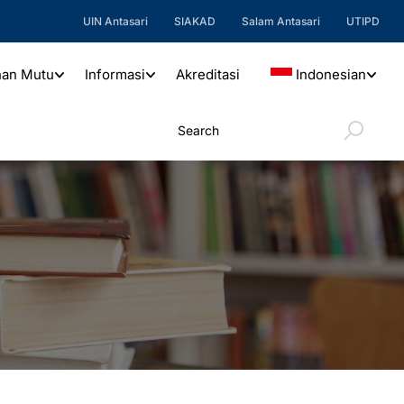
UIN Antasari
SIAKAD
Salam Antasari
UTIPD
nan Mutu
Informasi
Akreditasi
Indonesian