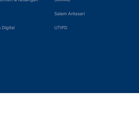
Salam Antasari
Digital
UTIPD