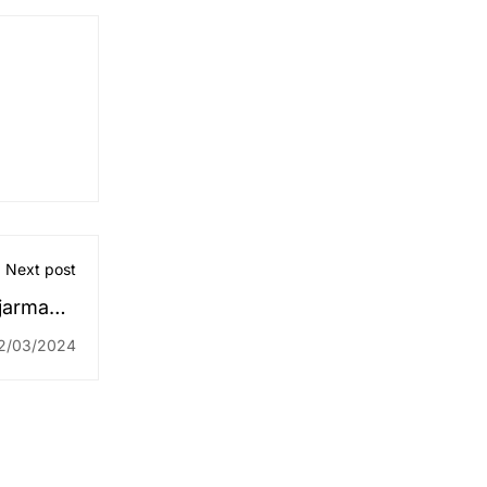
Next post
jarmasin
ret 2024
2/03/2024