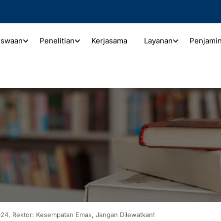
iswaan
Penelitian
Kerjasama
Layanan
Penjami
024, Rektor: Kesempatan Emas, Jangan Dilewatkan!