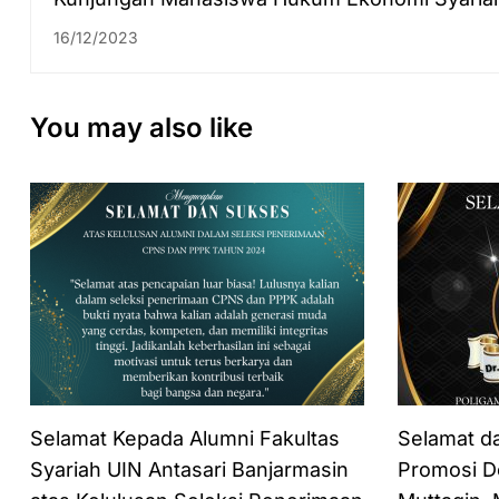
Badan Penyelesaian Sengketa Konsumen (BP
16/12/2023
Kota Banjarmasin
You may also like
Selamat Kepada Alumni Fakultas
Selamat d
Syariah UIN Antasari Banjarmasin
Promosi Do