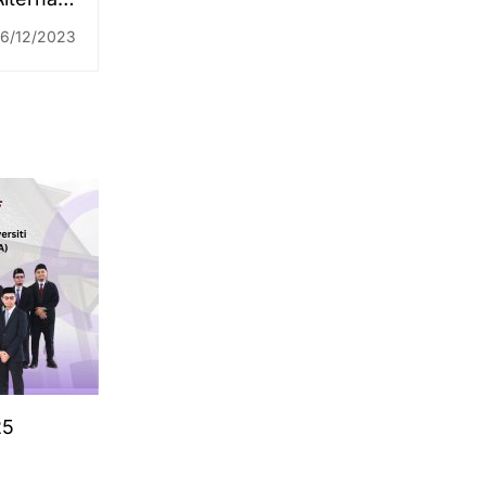
andingan
16/12/2023
Mazhab"
25