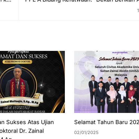
SK)
Praktikum Untuk Mahasiswa Prodi Perb
an Sukses Atas Ujian
Selamat Tahun Baru 20
ktoral Dr. Zainal
02/01/2025