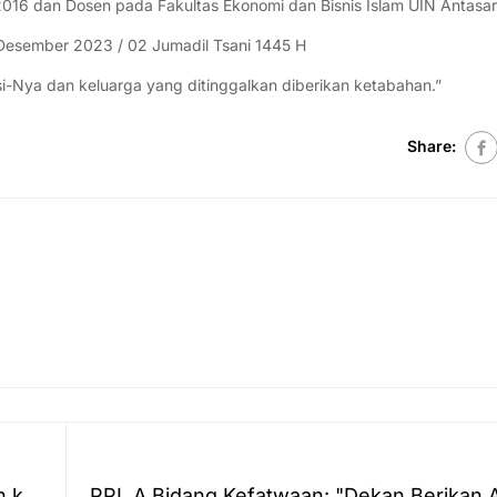
16 dan Dosen pada Fakultas Ekonomi dan Bisnis Islam UIN Antasari
Desember 2023 / 02 Jumadil Tsani 1445 H
si-Nya dan keluarga yang ditinggalkan diberikan ketabahan.”
Share:
h ke
PPL A Bidang Kefatwaan: "Dekan Berikan Al