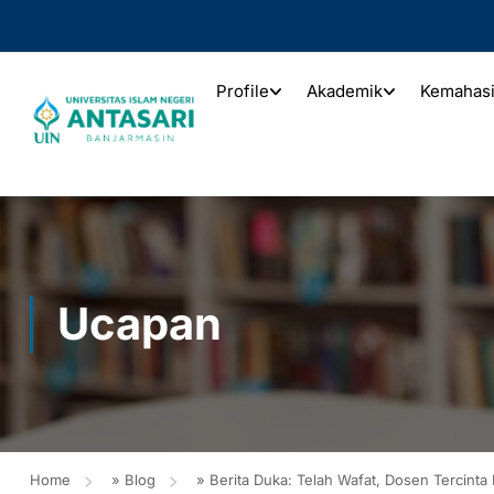
Profile
Akademik
Kemahas
Ucapan
Home
»
Blog
»
Berita Duka: Telah Wafat, Dosen Tercinta 