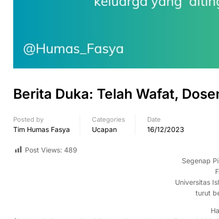
Berita Duka: Telah Wafat, Dosen
Posted by
Categories
Date
Tim Humas Fasya
Ucapan
16/12/2023
Post Views:
489
Segenap Pi
F
Universitas I
turut b
Ha