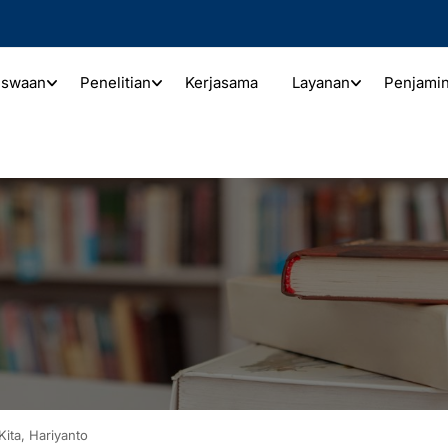
iswaan
Penelitian
Kerjasama
Layanan
Penjami
Kita, Hariyanto