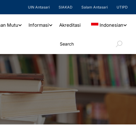
UIN Antasari
SIAKAD
Salam Antasari
UTIPD
nan Mutu
Informasi
Akreditasi
Indonesian