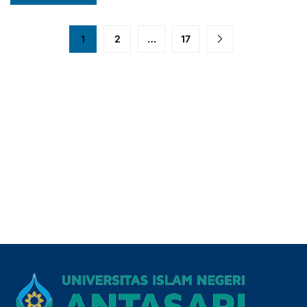
1
2
…
17