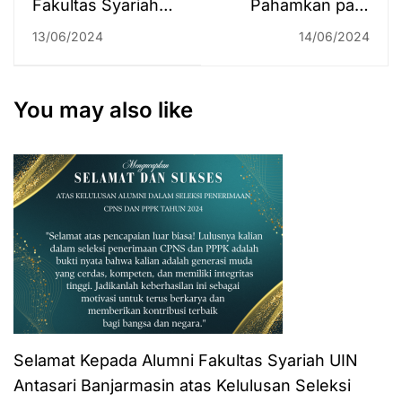
Fakultas Syariah
Pahamkan para
Dipercaya sebagai
Mahasantri/wati
13/06/2024
14/06/2024
Majelis Pengawas
dari Aturan
Daerah Notaris dari
Pencegahan
Unsur Akademisi
Kekerasan
You may also like
Seksual, PSGAD
Adakan Sosialisasi
Selamat Kepada Alumni Fakultas Syariah UIN
Antasari Banjarmasin atas Kelulusan Seleksi