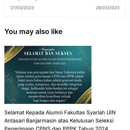
Peserta Usai
Menginspirasi Itu
27/03/2023
28/03/2023
Mengikuti CAT
Telah Berpulang,
PPPK, Tingginya
Mengenang Ust.
Nilai Ambang Batas
Sarmiji Asri, S.Ag.,
You may also like
M.H.I.
Selamat Kepada Alumni Fakultas Syariah UIN
Antasari Banjarmasin atas Kelulusan Seleksi
Penerimaan CPNS dan PPPK Tahun 2024