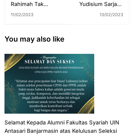
Rahimah Tak
Yudisium Sarjana
Menyangka
Strata Satu (S-1)
11/02/2023
13/02/2023
Dipromosikan Jadi
Semester Ganjil
Kabag di FTK
T.A. 2022/2023
Fakultas Syariah
You may also like
(Periode 2)
Selamat Kepada Alumni Fakultas Syariah UIN
Antasari Banjarmasin atas Kelulusan Seleksi