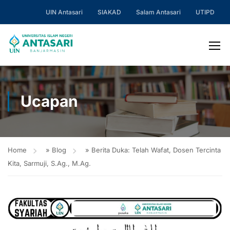
UIN Antasari
SIAKAD
Salam Antasari
UTIPD
Ucapan
Home
»
Blog
»
Berita Duka: Telah Wafat, Dosen Tercinta
Kita, Sarmuji, S.Ag., M.Ag.