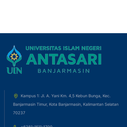
Kampus 1: Jl. A. Yani Km. 4,5 Kebun Bunga, Kec.
Banjarmasin Timur, Kota Banjarmasin, Kalimantan Selatan
70237
+6281-1511-1700