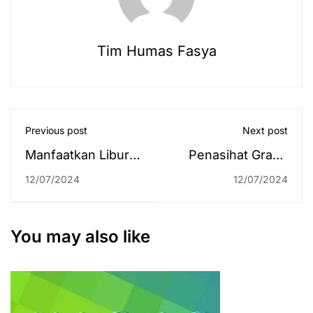
Tim Humas Fasya
Previous post
Next post
Manfaatkan Libur
Penasihat Grand
Semester, UIN
Syaikh Al-Azhar
12/07/2024
12/07/2024
Antasari Latih
Serukan
Mahasiswa Desain
Perjuangan
Grafis hingga
Keadilan Gender
You may also like
Menjahit
dan Hak
Perempuan di
Forum Jaringan
PSGA