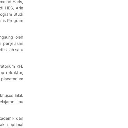
ammad Haris,
di HES, Arie
rogram Studi
aris Program
angsung oleh
 penjelasan
i salah satu
vatorium KH.
p refraktor,
 planetarium
husus hilal.
lajaran Ilmu
akademik dan
akin optimal