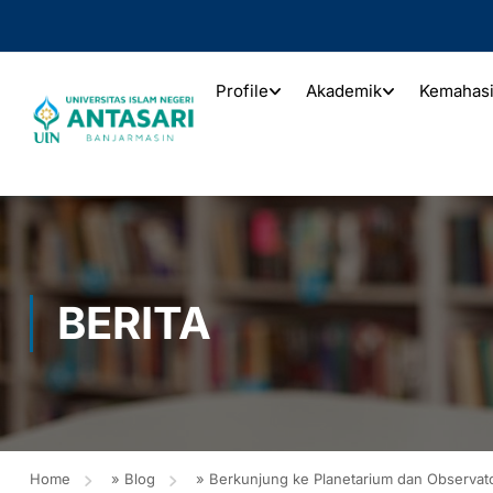
Profile
Akademik
Kemahas
BERITA
Home
»
Blog
»
Berkunjung ke Planetarium dan Observato