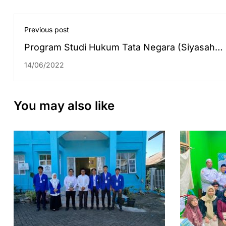
Previous post
Program Studi Hukum Tata Negara (Siyasah
Syar'iyyah) Selenggarakan Pembekalan Prakt
14/06/2022
B
You may also like