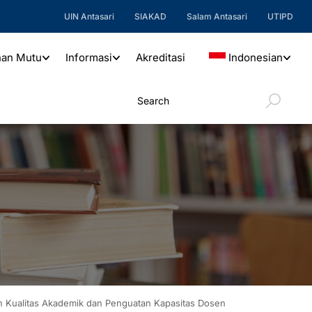
UIN Antasari
SIAKAD
Salam Antasari
UTIPD
nan Mutu
Informasi
Akreditasi
Indonesian
an Kualitas Akademik dan Penguatan Kapasitas Dosen