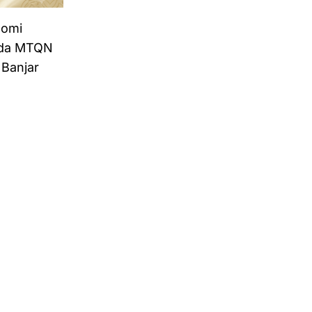
nomi
pada MTQN
 Banjar