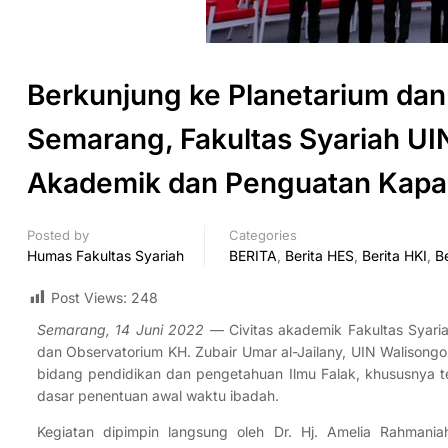
Berkunjung ke Planetarium da
Semarang, Fakultas Syariah UIN
Akademik dan Penguatan Kapa
Posted by
Categories
Humas Fakultas Syariah
BERITA
,
Berita HES
,
Berita HKI
,
B
Post Views:
248
Semarang, 14 Juni 2022
— Civitas akademik Fakultas Syari
dan Observatorium KH. Zubair Umar al-Jailany, UIN Walisong
bidang pendidikan dan pengetahuan Ilmu Falak, khususnya 
dasar penentuan awal waktu ibadah.
Kegiatan dipimpin langsung oleh Dr. Hj. Amelia Rahmania