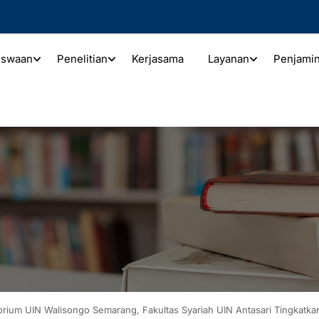
iswaan
Penelitian
Kerjasama
Layanan
Penjami
rium UIN Walisongo Semarang, Fakultas Syariah UIN Antasari Tingkatk