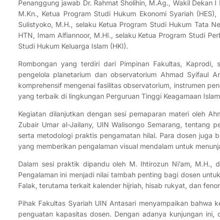
Penanggung jawab Dr. Rahmat Sholihin, M.Ag., Wakil Dekan I
M.Kn., Ketua Program Studi Hukum Ekonomi Syariah (HES), F
Sulistyoko, M.H., selaku Ketua Program Studi Hukum Tata Neg
HTN, Imam Alfiannoor, M.HI., selaku Ketua Program Studi Pe
Studi Hukum Keluarga Islam (HKI).
Rombongan yang terdiri dari Pimpinan Fakultas, Kaprodi, s
pengelola planetarium dan observatorium Ahmad Syifaul A
komprehensif mengenai fasilitas observatorium, instrumen pe
yang terbaik di lingkungan Perguruan Tinggi Keagamaan Islam
Kegiatan dilanjutkan dengan sesi pemaparan materi oleh Ah
Zubair Umar al-Jailany, UIN Walisongo Semarang, tentang pe
serta metodologi praktis pengamatan hilal. Para dosen juga 
yang memberikan pengalaman visual mendalam untuk menunja
Dalam sesi praktik dipandu oleh M. Ihtirozun Ni’am, M.H.
Pengalaman ini menjadi nilai tambah penting bagi dosen un
Falak, terutama terkait kalender hijriah, hisab rukyat, dan fen
Pihak Fakultas Syariah UIN Antasari menyampaikan bahwa ke
penguatan kapasitas dosen. Dengan adanya kunjungan ini, di