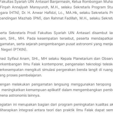
 Fakultas Syariah UIN Antasari Banjarmasin, Ketua Rombongan Muh
irqah Annajiyah Mansyuroh, M.H., selaku Sekretaris Program Stu
ara (HTN), Dr. H. Anwar Hafidzi, Lc., MA.Hk, selaku Sekretaris P
rbandingan Mazhab (PM), dan Rahmat Fadillah, M.H., selaku Sekret
erta Sekretaris Prodi Fakultas Syariah UIN Antasari disambut l
nam, SHI., MH. Pada kesempatan tersebut, peserta mendapatkan
ngamatan, serta sejarah pengembangan pusat astronomi yang menjad
 Negeri (PTKIN).
mad Syifaul Anam, SHI., MH selaku Kepala Planetarium dan Obser
rkembangan Ilmu Falak kontemporer, pengenalan teknologi telesko
berkesempatan mengikuti simulasi pergerakan benda langit di ruang
ng proses pembelajaran.
, dengan melakukan pengamatan langsung menggunakan teropong k
tuk meningkatkan kemampuan aplikatif dalam mengembangkan pembe
omena astronomis lainnya.
giatan ini merupakan bagian dari program peningkatan kualitas 
harapkan integrasi antara teori dan praktik Ilmu Falak dapat sem