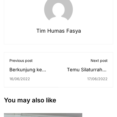
Tim Humas Fasya
Previous post
Next post
Berkunjung ke
Temu Silaturrahmi
Planetarium dan
Dosen dan
16/06/2022
17/06/2022
Observatorium UIN
Pemilihan Ketua
Walisongo
Formatur LKBH
Semarang,
You may also like
Fakultas Syariah
UIN Antasari