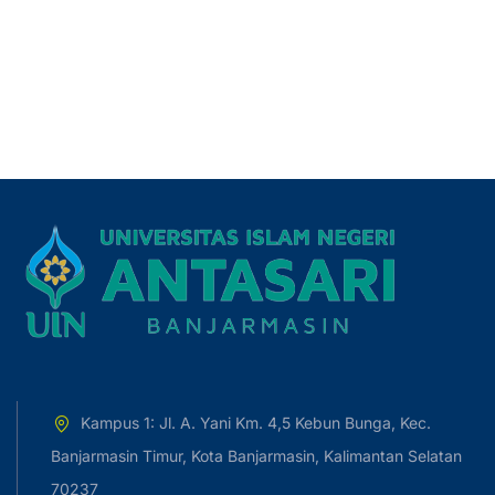
Kampus 1: Jl. A. Yani Km. 4,5 Kebun Bunga, Kec.
Banjarmasin Timur, Kota Banjarmasin, Kalimantan Selatan
70237