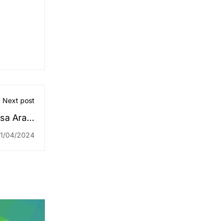
Next post
sa Arab,
ahasiswa
1/04/2024
KKN