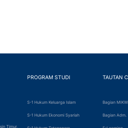
PROGRAM STUDI
TAUTAN C
S-1 Hukum Keluarga Islam
Bagian MIKW
S-1 Hukum Ekonomi Syariah
Bagian Adm.
sin Timur,
S-1 Hukum Tatanegara
E-Learning