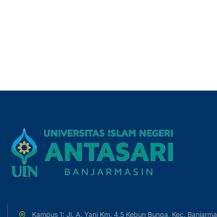
Kampus 1: Jl. A. Yani Km. 4,5 Kebun Bunga, Kec. Banjarma