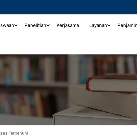
iswaan
Penelitian
Kerjasama
Layanan
Penjami
ses Terpenuhi