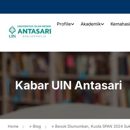
Profile
Akademik
Kemahas
Kabar UIN Antasari
Home
»
Blog
»
Besok Diumumkan, Kuota SPAN 2024 Suk