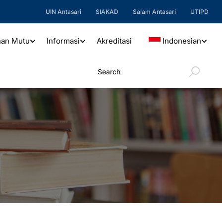
UIN Antasari
SIAKAD
Salam Antasari
UTIPD
nan Mutu
Informasi
Akreditasi
Indonesian