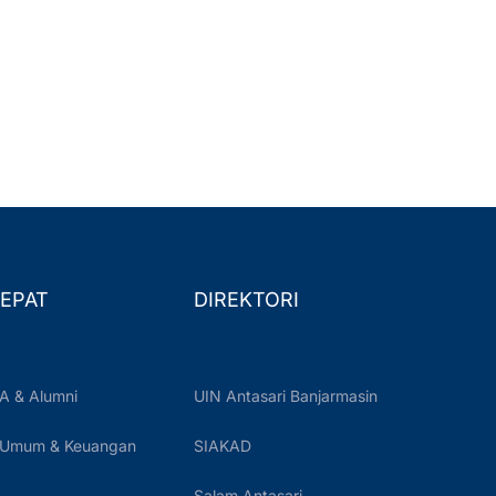
EPAT
DIREKTORI
A & Alumni
UIN Antasari Banjarmasin
 Umum & Keuangan
SIAKAD
Salam Antasari