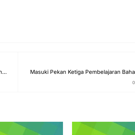
n
Masuki Pekan Ketiga Pembelajaran Baha
Karutan Barabai Apresiasi Partisipasi M
0